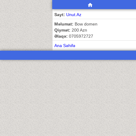
Sayt:
Unut.Az
Məlumat:
Bow domen
Qiymət:
200 Azn
Əlaqə:
0705972727
Ana Səhifə