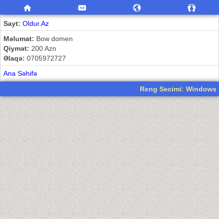
Sayt:
Oldur.Az
Məlumat:
Bow domen
Qiymət:
200 Azn
Əlaqə:
0705972727
Ana Səhifə
Reng Secimi: Windows