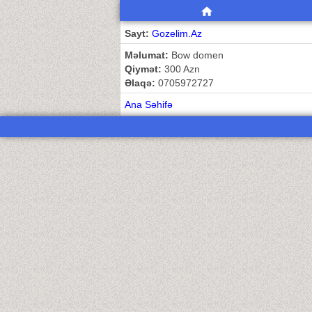
Sayt:
Gozelim.Az
Məlumat:
Bow domen
Qiymət:
300 Azn
Əlaqə:
0705972727
Ana Səhifə