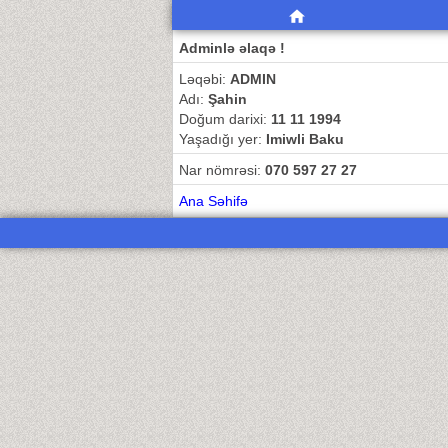
Adminlə əlaqə !
Ləqəbi:
ADMIN
Adı:
Şahin
Doğum darixi:
11 11 1994
Yaşadığı yer:
Imiwli Baku
Nar nömrəsi:
070 597 27 27
Ana Səhifə