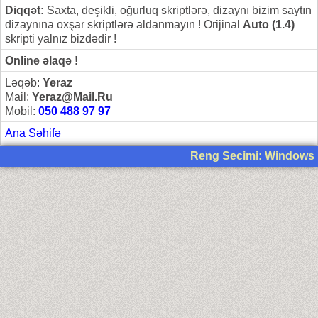
Diqqət:
Saxta, deşikli, oğurluq skriptlərə, dizaynı bizim saytın
dizaynına oxşar skriptlərə aldanmayın ! Orijinal
Auto (1.4)
skripti yalnız bizdədir !
Online əlaqə !
Ləqəb:
Yeraz
Mail:
Yeraz@Mail.Ru
Mobil:
050 488 97 97
Ana Səhifə
Reng Secimi: Windows