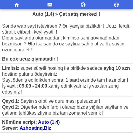
Auto (1.4) » Çat satış mərkəzi !
Səndə wap sayt istəyirsən ? Ən yaxşısı bizlikdir ! Ucuz, fərqli,
sürətli, etibarlı, keyfiyyətli !
Digər saytlarda oturmaqdan, kiminsə səni qovmağından
bezmisən ? Ələ isə sən də öz saytına sahib ol və öz saytını
özün idarə et !
Bu çox ucuz qiymətədir !
Limitsiz
super sürətli hostinq ilə birlikdə sadəcə
aylıq 10 azn
hostinq pulunu ödəyirsiniz !
Sayt ödəniş edildikdən sonra,
1 saat
ərzində tam hazır olur !
İş vaxtı:
09:00 - 24:00
xahiş edirik yalnız iş vaxtları zəng
edəsiniz !
Qeyd 1:
Saytın skripti və qurulması pulsuzdur !
Qeyd 2:
Digərlərindən fərqli olaraq bizdə yığılan saytların və
çatların təhlükəsizliyinə biz tam zəmanət veririk !
Nümünə script:
Auto (1.4)
Server:
Azhostinq.Biz